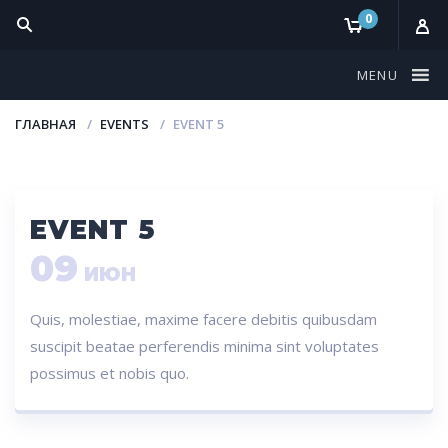
0
MENU
ГЛАВНАЯ
EVENTS
EVENT 5
EVENT 5
09
ИЮН
Quis, molestiae, maxime facere debitis quibusdam
suscipit beatae perferendis minima sint voluptates
possimus et nobis quo.