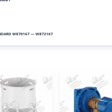
ANDARD W870167 — W872167