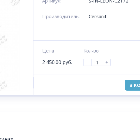
Артикул:
S-IN-LEON-C2172
Производитель:
Cersanit
Цена
Кол-во
2 450.00
руб.
-
+
В К
SANIT