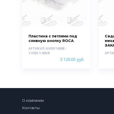
Пластина с петлями под
Сед
сливную кнопку ROCA
мех
ЗАК
АРТИКУЛ: AV0011900R -
7.V001.1.900.R
АРТИ
3 120.00
руб.
О компании
Контакты