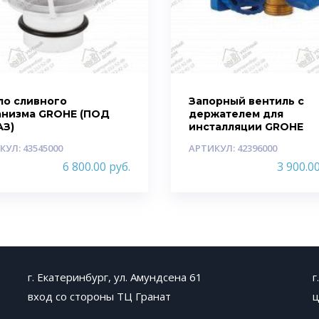
ло сливного
Запорный вентиль с
анизма GROHE (ПОД
держателем для
АЗ)
инсталляции GROHE
КУЛ: 43545000
АРТИКУЛ: 42396000
6 800.00
руб.
3 900.0
г. Екатеринбург, ул. Амундсена 61
г
вход со стороны ТЦ Гранат
ц