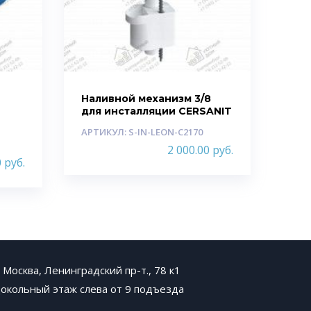
Наливной механизм 3/8
для инсталляции CERSANIT
АРТИКУЛ: S-IN-LEON-C2170
2 000.00
руб.
0
руб.
. Москва, Ленинградский пр-т., 78 к1
окольный этаж слева от 9 подъезда