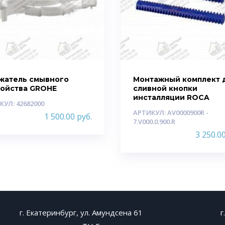
жатель смывного
Монтажный комплект 
ройства GROHE
сливной кнопки
инсталляции ROCA
КУЛ: 42682000
АРТИКУЛ: AV0000900R -
1 500.00
руб.
7.V000.0.900.R
3 250.0
г. Екатеринбург, ул. Амундсена 61
г