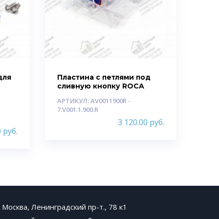
для
Пластина с петлями под
сливную кнопку ROCA
АРТИКУЛ: AV0011900R -
7.V001.1.900.R
3 120.00
руб.
0
руб.
. Москва, Ленинградский пр-т., 78 к1