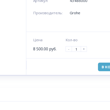
Артикул:
43486000
Производитель:
Grohe
Цена
Кол-во
8 500.00
руб.
-
+
В К