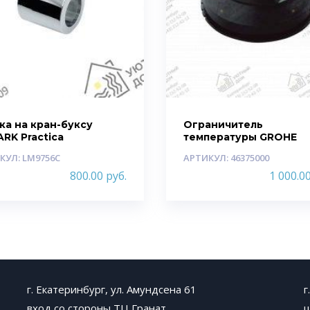
ка на кран-буксу
Ограничитель
RK Practica
температуры GROHE
КУЛ: LM9756C
АРТИКУЛ: 46375000
800.00
руб.
1 000.0
г. Екатеринбург, ул. Амундсена 61
г
вход со стороны ТЦ Гранат
ц