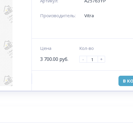
Артикул:
A25763YP
Производитель:
Vitra
Цена
Кол-во
3 700.00
руб.
-
+
В К