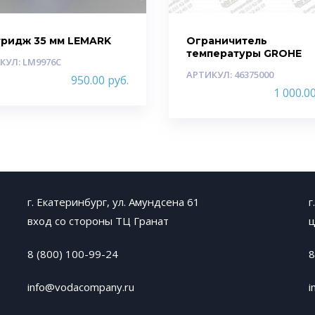
тридж 35 мм LEMARK
Ограничитель
температуры GROHE
КУЛ: LM9976C
АРТИКУЛ: 46375000
950.00
руб.
1 000.0
г. Екатеринбург, ул. Амундсена 61
г
вход со стороны ТЦ Гранат
ц
8 (800) 100-99-24
8
info@vodacompany.ru
i