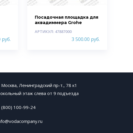
Посадочная площадка для
аквадиммера Grohe
АРТИКУЛ: 47887000
0
руб.
3 500.00
руб.
. Москва, Ленинградский пр-т., 78 к1
окольный этаж слева от 9 подъезда
 (800) 100-99-24
nfo@vodacompany.ru