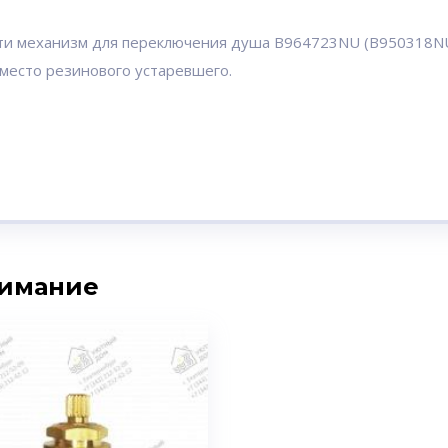
ти механизм для переключения душа B964723NU (B950318NU
место резинового устаревшего.
нимание