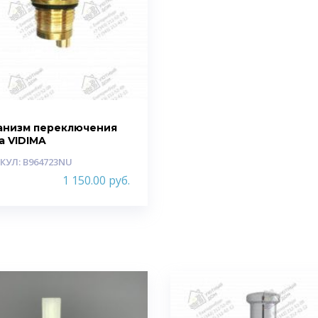
анизм переключения
а VIDIMA
КУЛ: B964723NU
1 150.00
руб.