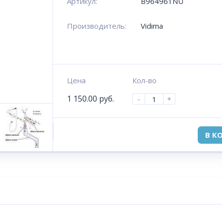
Артикул:
B964961NU
Производитель:
Vidima
Цена
Кол-во
1 150.00
руб.
-
+
В К