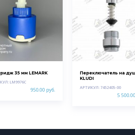
тридж 35 мм LEMARK
Переключатель на ду
KLUDI
КУЛ: LM9976C
АРТИКУЛ: 7452405-00
950.00
руб.
5 500.0