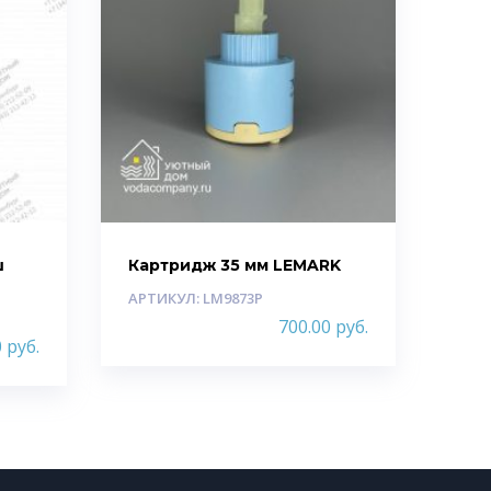
ш
Картридж 35 мм LEMARK
АРТИКУЛ: LM9873P
700.00
руб.
0
руб.