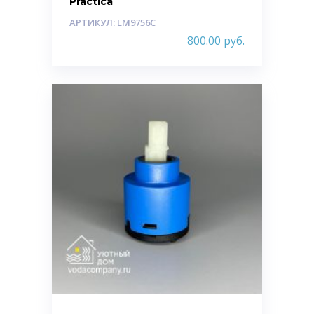
Practica
АРТИКУЛ: LM9756C
800.00
руб.