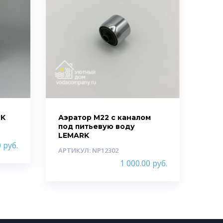
RK
Аэратор M22 с каналом
под питьевую воду
LEMARK
0
руб.
АРТИКУЛ: NP12302
1 000.00
руб.