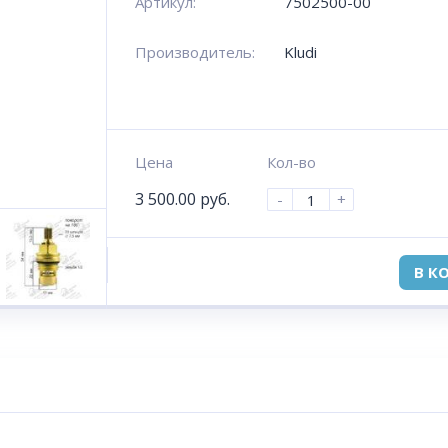
Артикул:
7502500-00
Производитель:
Kludi
Цена
Кол-во
3 500.00
руб.
-
+
В К