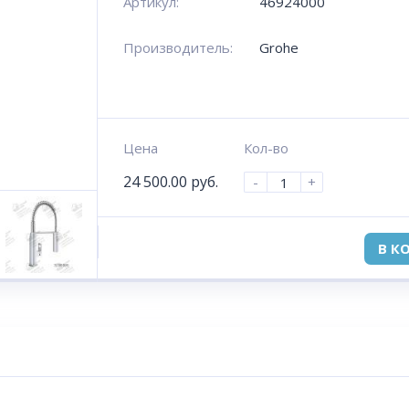
Артикул:
46924000
Производитель:
Grohe
Цена
Кол-во
24 500.00
руб.
-
+
В К