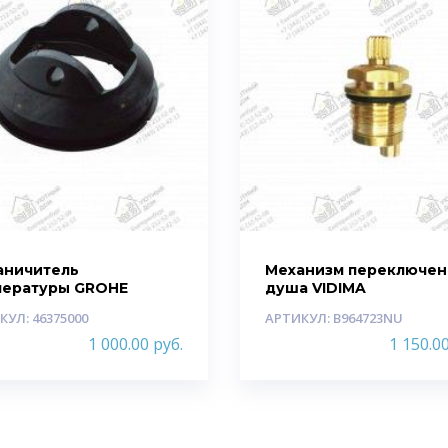
аничитель
Механизм переключен
пературы GROHE
душа VIDIMA
КУЛ: 46375000
АРТИКУЛ: B964723NU
1 000.00
руб.
1 150.0