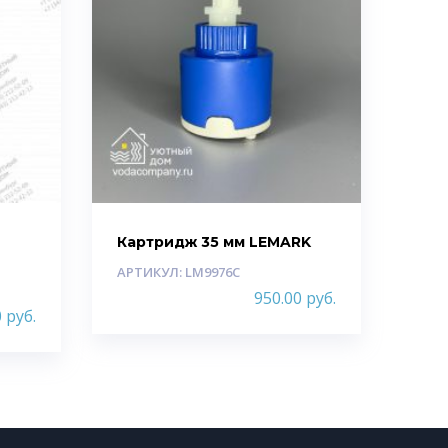
Картридж 35 мм LEMARK
АРТИКУЛ: LM9976C
950.00
руб.
0
руб.