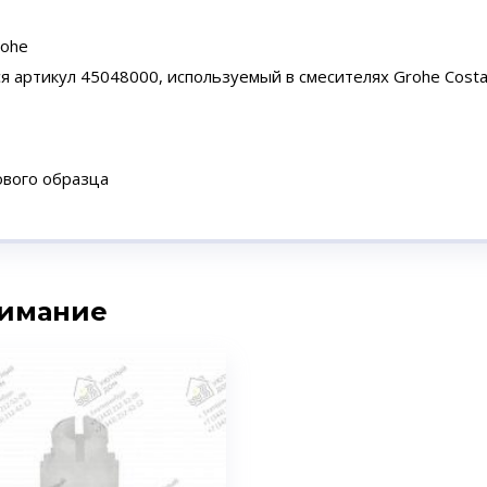
rohe
я артикул 45048000, используемый в смесителях Grohe Co
ового образца
нимание