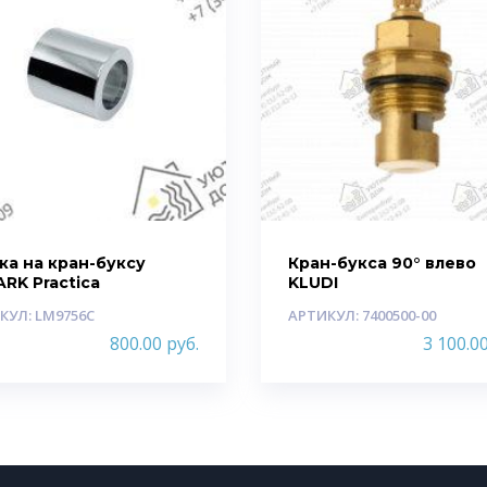
ка на кран-буксу
Кран-букса 90° влево
RK Practica
KLUDI
КУЛ: LM9756C
АРТИКУЛ: 7400500-00
800.00
руб.
3 100.0