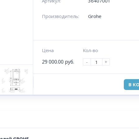
Артикул:
36407001
Производитель:
Grohe
Цена
Кол-во
29 000.00
руб.
-
+
В К
телей GROHE