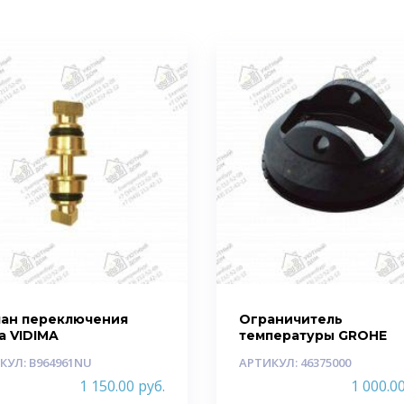
пан переключения
Ограничитель
а VIDIMA
температуры GROHE
КУЛ: B964961NU
АРТИКУЛ: 46375000
1 150.00
руб.
1 000.0