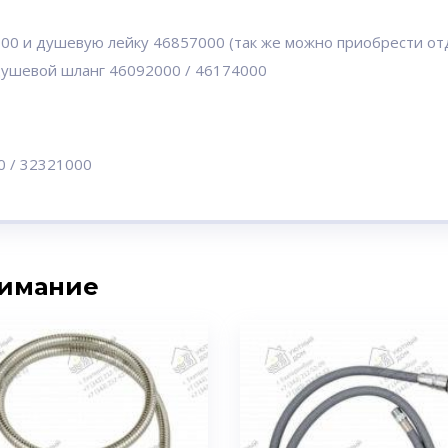
000 и душевую лейку 46857000 (так же можно приобрести от
душевой шланг 46092000 / 46174000
0 / 32321000
нимание