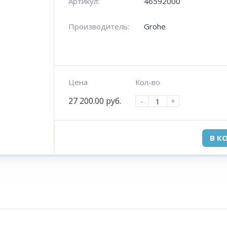
Артикул:
46592000
Производитель:
Grohe
Цена
Кол-во
27 200.00
руб.
-
+
В К