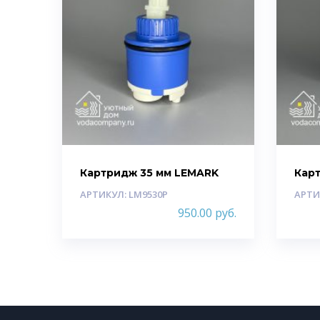
Картридж 35 мм LEMARK
Кар
АРТИКУЛ: LM9530P
АРТИ
950.00
руб.