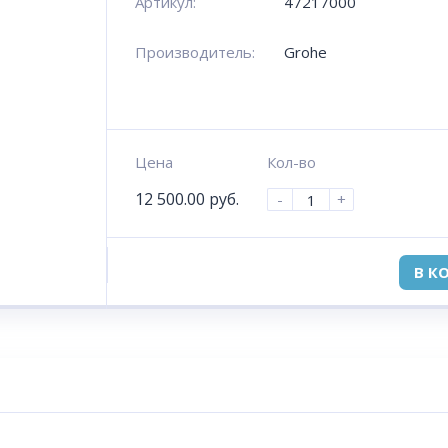
Артикул:
47217000
Производитель:
Grohe
Цена
Кол-во
12 500.00
руб.
-
+
В К