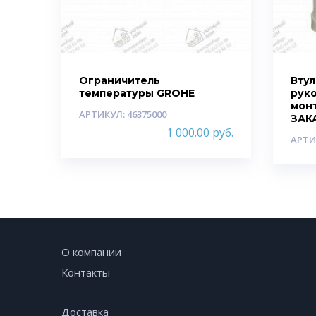
Ограничитель
Вту
температуры GROHE
рук
мон
АРТИКУЛ: 46375000
ЗАК
1 000.00
руб.
АРТИ
О компании
Контакты
Доставка