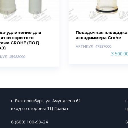
лка-удлинение для
Посадочная площадка
оятки скрытого
аквадиммера Grohe
тажа GROHE (ПОД
АРТИКУЛ: 47887000
АЗ)
3 500.0
КУЛ: 45988000
г. Екатеринбург, ул. Амундсена 61
г
вход со стороны ТЦ Гранат
ц
8 (800) 100-99-24
8