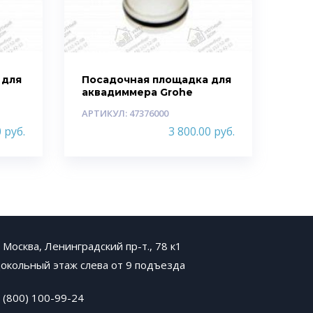
 для
Посадочная площадка для
аквадиммера Grohe
АРТИКУЛ: 47376000
0
руб.
3 800.00
руб.
. Москва, Ленинградский пр-т., 78 к1
окольный этаж слева от 9 подъезда
 (800) 100-99-24