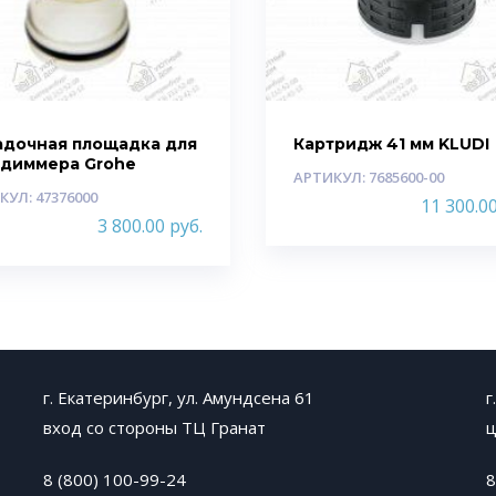
адочная площадка для
Картридж 41 мм KLUDI
адиммера Grohe
АРТИКУЛ: 7685600-00
КУЛ: 47376000
11 300.0
3 800.00
руб.
г. Екатеринбург, ул. Амундсена 61
г
вход со стороны ТЦ Гранат
ц
8 (800) 100-99-24
8