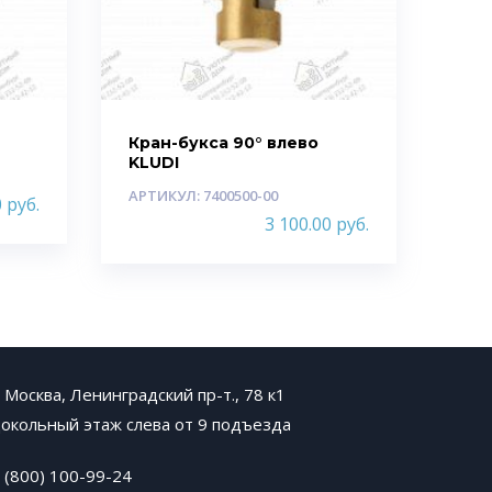
Кран-букса 90° влево
KLUDI
АРТИКУЛ: 7400500-00
0
руб.
3 100.00
руб.
. Москва, Ленинградский пр-т., 78 к1
окольный этаж слева от 9 подъезда
 (800) 100-99-24