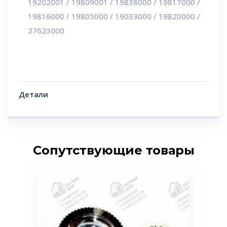
19202001 / 19809001 / 19838000 / 19817000 /
19816000 / 19805000 / 19033000 / 19820000 /
27623000
Детали
Сопутствующие товары