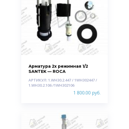
Арматура 2х режимная 1/2
SANTEK — ROCA
АРТИКУЛ: 1.WH30.2.447 / 1WH302447 /
1.WH30.2.106 /1WH302106
1 800.00
руб.