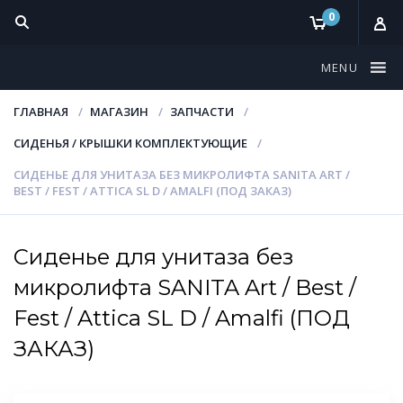
0
MENU
ГЛАВНАЯ
МАГАЗИН
ЗАПЧАСТИ
СИДЕНЬЯ / КРЫШКИ КОМПЛЕКТУЮЩИЕ
СИДЕНЬЕ ДЛЯ УНИТАЗА БЕЗ МИКРОЛИФТА SANITA ART /
BEST / FEST / ATTICA SL D / AMALFI (ПОД ЗАКАЗ)
Сиденье для унитаза без
микролифта SANITA Art / Best /
Fest / Attica SL D / Amalfi (ПОД
ЗАКАЗ)