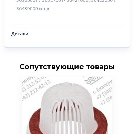
36325001 / 36327001/ 36421000 /36422000 /
36439000 и т.д.
Детали
Сопутствующие товары