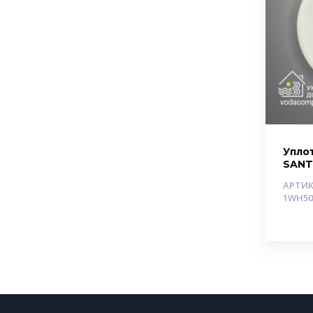
Упло
SANT
АРТИКУ
1WH50