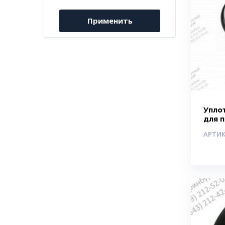
Применить
Упло
для 
АРТИК