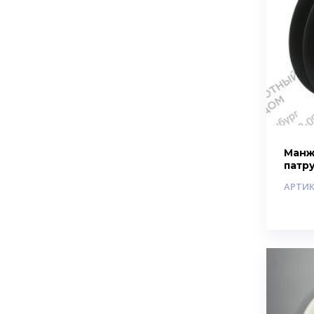
Манж
патр
АРТИК