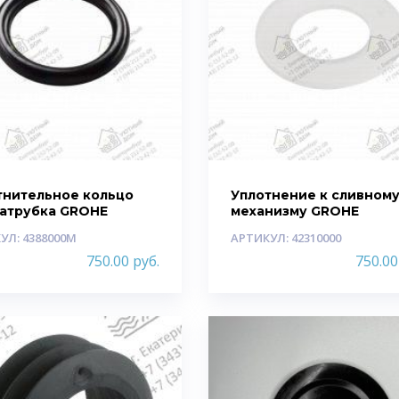
тнительное кольцо
Уплотнение к сливном
патрубка GROHE
механизму GROHE
УЛ: 4388000M
АРТИКУЛ: 42310000
750.00
руб.
750.0