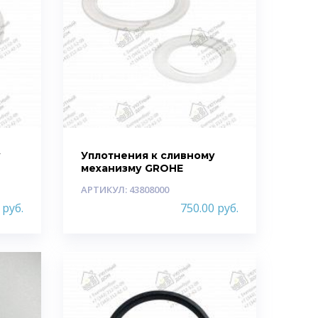
у
Уплотнения к сливному
механизму GROHE
АРТИКУЛ: 43808000
0
руб.
750.00
руб.