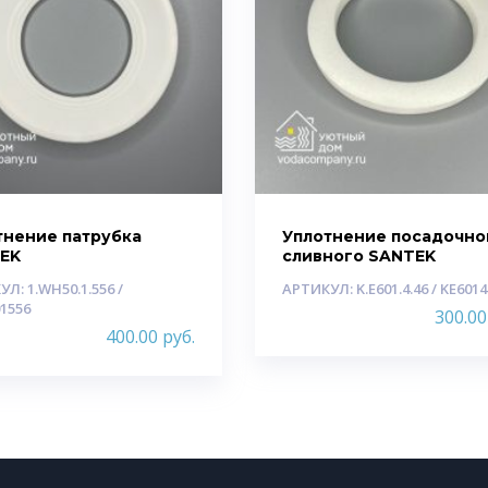
тнение патрубка
Уплотнение посадочно
EK
сливного SANTEK
Л: 1.WH50.1.556 /
АРТИКУЛ: K.E601.4.46 / KE601
1556
300.0
400.00
руб.