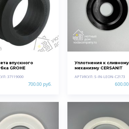
ета впускного
Уплотнения к сливном
убка GROHE
механизму CERSANIT
УЛ: 37119000
АРТИКУЛ: S-IN-LEON-C2173
700.00
руб.
600.0