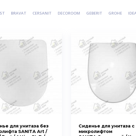
ST
BRAVAT
CERSANIT
DECOROOM
GEBERIT
GROHE
IDE
нье для унитаза без
Сиденье для унитаза с
лифта SANITA Art /
микролифтом