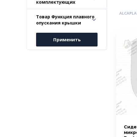
комплектующих
ALCAPLA
Товар Функция плавного
-
опускания крышки
Применить
Сиде
микро