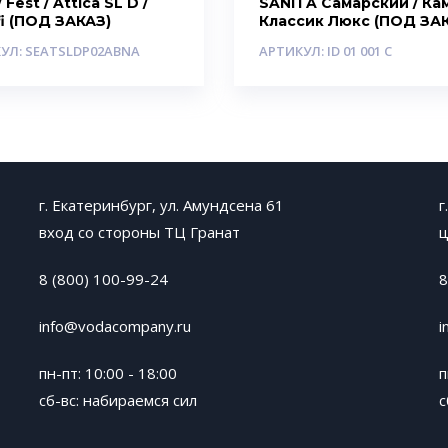
 Fest / Attica SL D /
SANITA Самарский / Кам
i (ПОД ЗАКАЗ)
Классик Люкс (ПОД ЗА
УЛ: SEATSLDP02ABNA
АРТИКУЛ: ID 01 001 C
г. Екатеринбург, ул. Амундсена 61
г
вход со стороны ТЦ Гранат
ц
8 (800) 100-99-24
8
info@vodacompany.ru
i
пн-пт: 10:00 - 18:00
п
сб-вс: набираемся сил
с